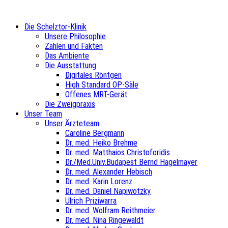
Die Schelztor-Klinik
Unsere Philosophie
Zahlen und Fakten
Das Ambiente
Die Ausstattung
Digitales Röntgen
High Standard OP-Säle
Offenes MRT-Gerät
Die Zweigpraxis
Unser Team
Unser Ärzteteam
Caroline Bergmann
Dr. med. Heiko Brehme
Dr. med. Matthaios Christoforidis
Dr./Med.Univ.Budapest Bernd Hagelmayer
Dr. med. Alexander Hebisch
Dr. med. Karin Lorenz
Dr. med. Daniel Napiwotzky
Ulrich Priziwarra
Dr. med. Wolfram Reithmeier
Dr. med. Nina Ringewaldt