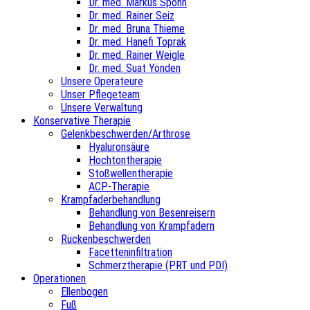
Dr. med. Markus Spohn
Dr. med. Rainer Seiz
Dr. med. Bruna Thieme
Dr. med. Hanefi Toprak
Dr. med. Rainer Weigle
Dr. med. Suat Yönden
Unsere Operateure
Unser Pflegeteam
Unsere Verwaltung
Konservative Therapie
Gelenkbeschwerden/Arthrose
Hyaluronsäure
Hochtontherapie
Stoßwellentherapie
ACP-Therapie
Krampfaderbehandlung
Behandlung von Besenreisern
Behandlung von Krampfadern
Rückenbeschwerden
Facetteninfiltration
Schmerztherapie (PRT und PDI)
Operationen
Ellenbogen
Fuß