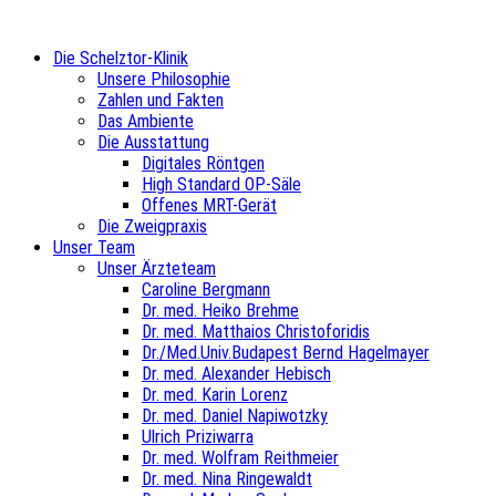
Die Schelztor-Klinik
Unsere Philosophie
Zahlen und Fakten
Das Ambiente
Die Ausstattung
Digitales Röntgen
High Standard OP-Säle
Offenes MRT-Gerät
Die Zweigpraxis
Unser Team
Unser Ärzteteam
Caroline Bergmann
Dr. med. Heiko Brehme
Dr. med. Matthaios Christoforidis
Dr./Med.Univ.Budapest Bernd Hagelmayer
Dr. med. Alexander Hebisch
Dr. med. Karin Lorenz
Dr. med. Daniel Napiwotzky
Ulrich Priziwarra
Dr. med. Wolfram Reithmeier
Dr. med. Nina Ringewaldt