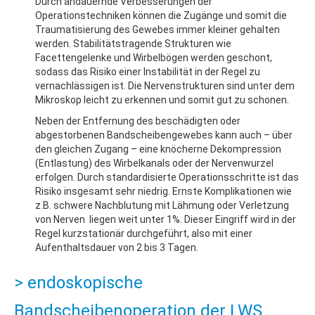
Durch andauernde Verbesserungen der
Operationstechniken können die Zugänge und somit die
Traumatisierung des Gewebes immer kleiner gehalten
werden. Stabilitätstragende Strukturen wie
Facettengelenke und Wirbelbögen werden geschont,
sodass das Risiko einer Instabilität in der Regel zu
vernachlässigen ist. Die Nervenstrukturen sind unter dem
Mikroskop leicht zu erkennen und somit gut zu schonen.
Neben der Entfernung des beschädigten oder
abgestorbenen Bandscheibengewebes kann auch – über
den gleichen Zugang – eine knöcherne Dekompression
(Entlastung) des Wirbelkanals oder der Nervenwurzel
erfolgen. Durch standardisierte Operationsschritte ist das
Risiko insgesamt sehr niedrig. Ernste Komplikationen wie
z.B. schwere Nachblutung mit Lähmung oder Verletzung
von Nerven liegen weit unter 1%. Dieser Eingriff wird in der
Regel kurzstationär durchgeführt, also mit einer
Aufenthaltsdauer von 2 bis 3 Tagen.
> endoskopische
Bandscheibenoperation der LWS