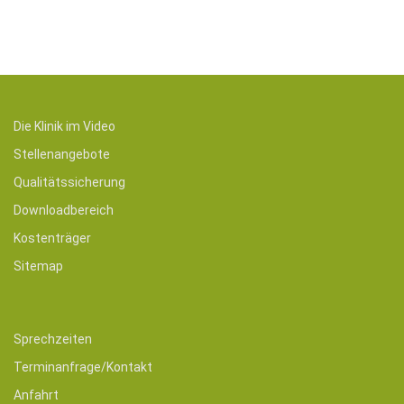
Gewebe aus, wodurch die Aufnahme von Flüssigkeit aus dem Gewebe in di
wird der Effekt der Kompression weiter verstärkt.
Die Klinik im Video
Stellenangebote
Qualitätssicherung
Downloadbereich
Kostenträger
Sitemap
Sprechzeiten
Terminanfrage/Kontakt
Anfahrt