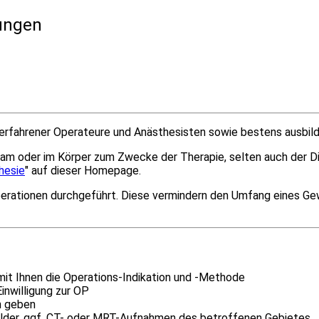
ungen
de erfahrener Operateure und Anästhesisten sowie bestens ausbi
iff am oder im Körper zum Zwecke der Therapie, selten auch der D
hesie
" auf dieser Homepage.
perationen durchgeführt. Diese vermindern den Umfang eines Ge
:
t mit Ihnen die Operations-Indikation und -Methode
inwilligung zur OP
n geben
ilder, ggf. CT- oder MRT-Aufnahmen des betroffenen Gebietes